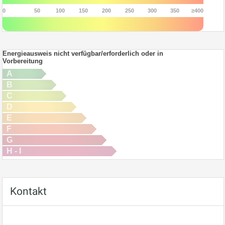
0
50
100
150
200
250
300
350
≥400
Energieausweis nicht verfügbar/erforderlich oder in
Vorbereitung
A
B
C
D
E
F
G
H - I
Kontakt