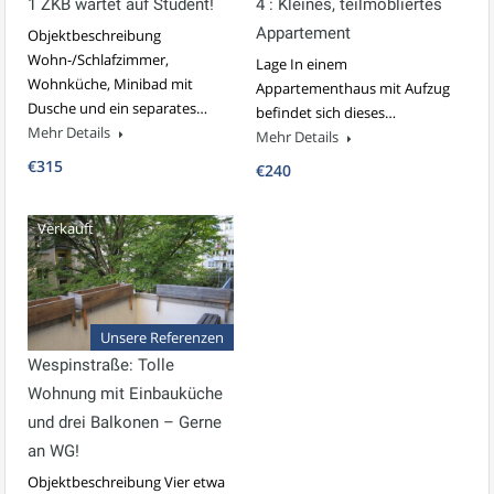
1 ZKB wartet auf Student!
4 : Kleines, teilmöbliertes
Appartement
Objektbeschreibung
Wohn-/Schlafzimmer,
Lage In einem
Wohnküche, Minibad mit
Appartementhaus mit Aufzug
Dusche und ein separates…
befindet sich dieses…
Mehr Details
Mehr Details
€315
€240
Verkauft
Unsere Referenzen
Wespinstraße: Tolle
Wohnung mit Einbauküche
und drei Balkonen – Gerne
an WG!
Objektbeschreibung Vier etwa