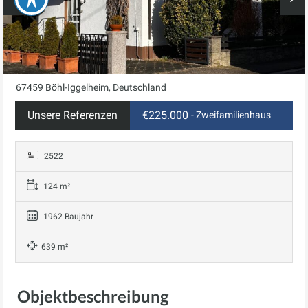
67459 Böhl-Iggelheim, Deutschland
Unsere Referenzen
€225.000
- Zweifamilienhaus
2522
124 m²
1962 Baujahr
639 m²
Objektbeschreibung