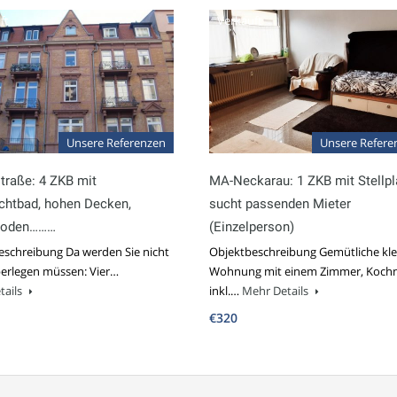
ft
Verkauft
Unsere Referenzen
Unsere Refere
straße: 4 ZKB mit
MA-Neckarau: 1 ZKB mit Stellpl
chtbad, hohen Decken,
sucht passenden Mieter
boden………
(Einzelperson)
eschreibung Da werden Sie nicht
Objektbeschreibung Gemütliche kle
berlegen müssen: Vier…
Wohnung mit einem Zimmer, Kochn
tails
inkl.…
Mehr Details
€320