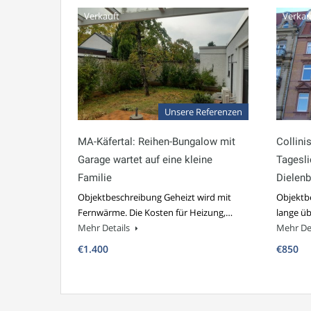
Verkauft
Verkau
Unsere Referenzen
MA-Käfertal: Reihen-Bungalow mit
Collini
Garage wartet auf eine kleine
Tagesli
Familie
Dielen
Objektbeschreibung Geheizt wird mit
Objektb
Fernwärme. Die Kosten für Heizung,…
lange ü
Mehr Details
Mehr De
€1.400
€850