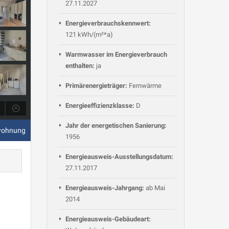
27.11.2027
Energieverbrauchskennwert:
121 kWh/(m²*a)
Warmwasser im Energieverbrauch
enthalten:
ja
Primärenergieträger:
Fernwärme
Energieeffizienzklasse:
D
Jahr der energetischen Sanierung:
wohnung
1956
Energieausweis-Ausstellungsdatum:
27.11.2017
Energieausweis-Jahrgang:
ab Mai
2014
Energieausweis-Gebäudeart: