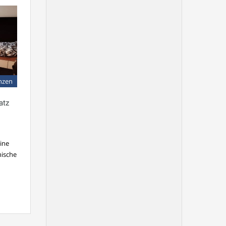
nzen
atz
ine
ische