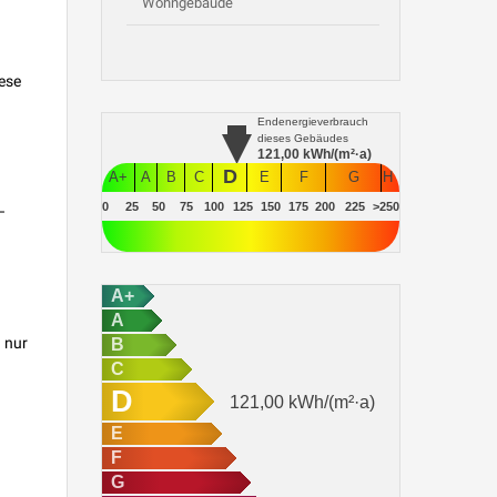
Wohngebäude
ese
Endenergieverbrauch
dieses Gebäudes
121,00
kWh/(m²·a)
D
A+
A
B
C
E
F
G
H
0
25
50
75
100
125
150
175
200
225
>250
–
A+
A
 nur
B
C
D
121,00
kWh/(m²·a)
E
F
G