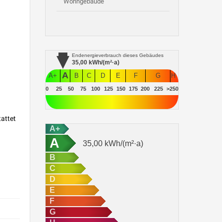
Wohngebäude
Endenergieverbrauch
dieses Gebäudes
35,00
kWh/(m²·a)
A
A+
B
C
D
E
F
G
H
0
25
50
75
100
125
150
175
200
225
>250
tattet
A+
A
35,00
kWh/(m²·a)
B
C
D
E
F
G