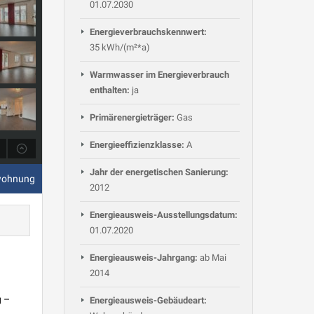
01.07.2030
Energieverbrauchskennwert:
35 kWh/(m²*a)
Warmwasser im Energieverbrauch
enthalten:
ja
Primärenergieträger:
Gas
Energieeffizienzklasse:
A
Jahr der energetischen Sanierung:
wohnung
2012
Energieausweis-Ausstellungsdatum:
01.07.2020
Energieausweis-Jahrgang:
ab Mai
2014
g –
Energieausweis-Gebäudeart: