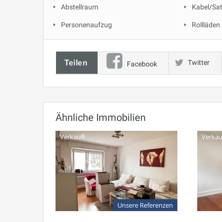
Abstellraum
Kabel/Sa
Personenaufzug
Rollläden
Teilen
Twitter
Facebook
Ähnliche Immobilien
Verkauft
Verkau
Unsere Referenzen