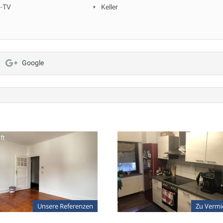
t-TV
Keller
Google
ft
Unsere Referenzen
Zu Vermi