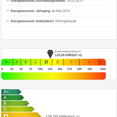
Energieausweis-Ausstellungsdatum:
18.03.2019
Energieausweis-Jahrgang:
ab Mai 2014
Energieausweis-Gebäudeart:
Wohngebäude
Endenergieverbrauch
125,00
kWh/(m²·a)
D
A+
A
B
C
E
F
G
H
0
25
50
75
100
125
150
175
200
225
>250
A+
A
B
C
D
125,00
kWh/(m²·a)