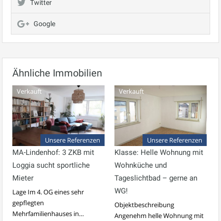
Twitter
Google
Ähnliche Immobilien
Verkauft
Verkauft
Unsere Referenzen
Unsere Referenzen
MA-Lindenhof: 3 ZKB mit
Klasse: Helle Wohnung mit
Loggia sucht sportliche
Wohnküche und
Mieter
Tageslichtbad – gerne an
WG!
Lage Im 4. OG eines sehr
gepflegten
Objektbeschreibung
Mehrfamilienhauses in…
Angenehm helle Wohnung mit