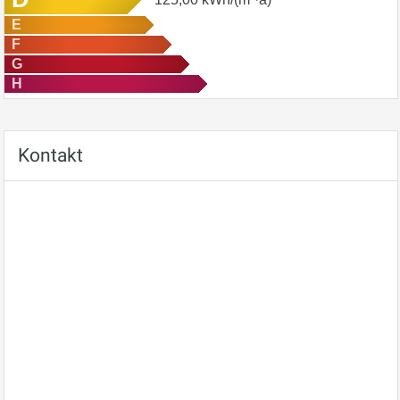
E
F
G
H
Kontakt