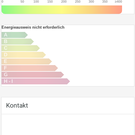
0
50
100
150
200
250
300
350
≥400
Energieausweis nicht erforderlich
A
B
C
D
E
F
G
H - I
Kontakt