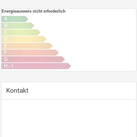
Energieausweis nicht erforderlich
A
B
C
D
E
F
G
H - I
Kontakt