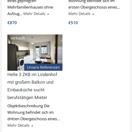
eines gepflegten
Wohnung befindet sich im
Mehrfamilienhauses ohne
ersten Obergeschosss eines…
Aufzug…
Mehr Details
Mehr Details
€870
€510
Verkauft
Unsere Referenzen
Helle 3 ZKB im Lindenhof
mit großem Balkon und
Einbauküche sucht
berufstätigen Mieter
Objektbeschreibung Die
Wohnung befindet sich im
dritten Obergeschosss eines…
Mehr Details