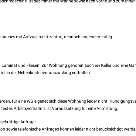
hre Waschmaschine, Badezimmer mit Wanne sowie nach vorne und zum Inne
nhauses mit Aufzug, recht zentral, dennoch angenehm ruhig.
 Laminat und Fliesen. Zur Wohnung gehören auch ein Keller und eine Ga
g ist in der Nebenkostenvorauszahlung enthalten.
den, für eine WG eigenet sich diese Wohnung leider nicht. Kündigungsve
n festes Arbeitsverhältnis ist Voraussetzung für eine Anmietung.
agekräftige Anfrage.
on sowie telefonische Anfragen können leider nicht berücksichtigt werde