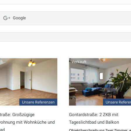
Google
ft
Verkauft
Unsere Referenzen
Unsere Refere
traße: Großzügige
Gontardstraße: 2 ZKB mit
wohnung mit Wohnküche und
Tageslichtbad und Balkon
ad
Objektbeschreibung Zwei Zimmer, e