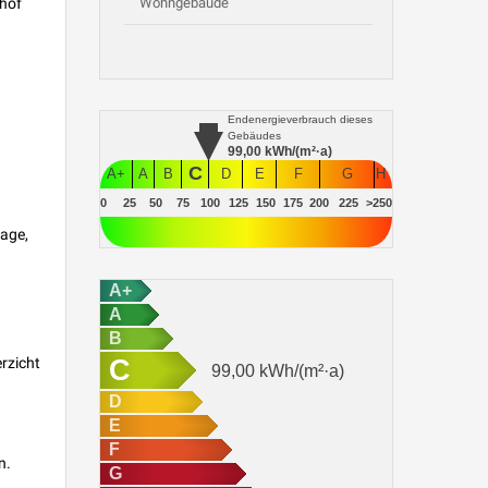
nhof
Wohngebäude
Endenergieverbrauch
dieses
Gebäudes
99,00
kWh/(m²·a)
C
A+
A
B
D
E
F
G
H
0
25
50
75
100
125
150
175
200
225
>250
rage,
A+
A
B
C
rzicht
99,00
kWh/(m²·a)
D
E
F
n.
G