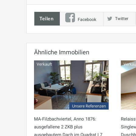
Teilen
Twitter
Facebook
Ähnliche Immobilien
Verkauft
Verkau
Unsere Referenzen
MA-Filzbachviertel, Anno 1876:
Relaiss
ausgefallene 2 ZKB plus
Single
ausgebautem Dach im Quadrat I 7
Duschb