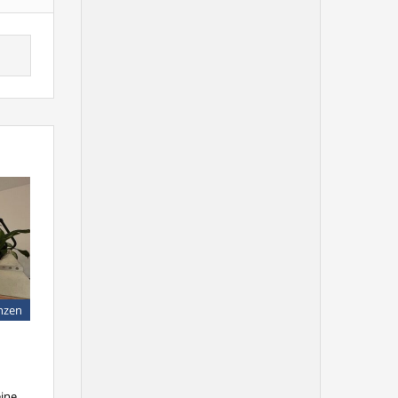
nzen
ine