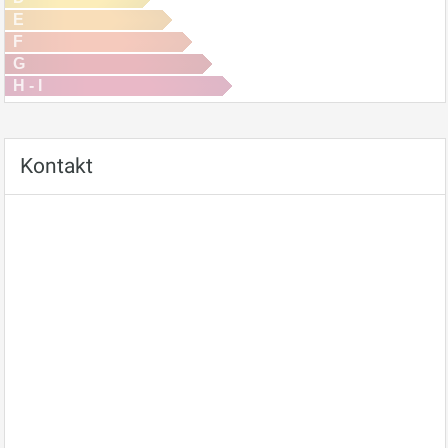
E
F
G
H - I
Kontakt