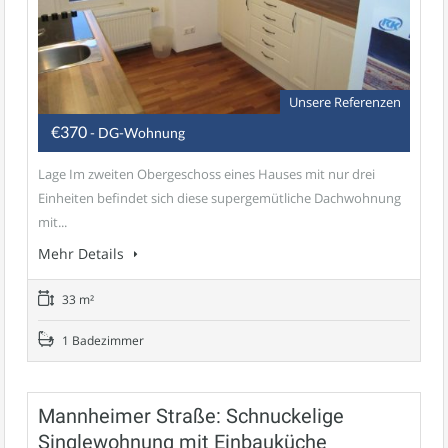
Unsere Referenzen
€370
- DG-Wohnung
Lage Im zweiten Obergeschoss eines Hauses mit nur drei
Einheiten befindet sich diese supergemütliche Dachwohnung
mit...
Mehr Details
33 m²
1 Badezimmer
Mannheimer Straße: Schnuckelige
Singlewohnung mit Einbauküche