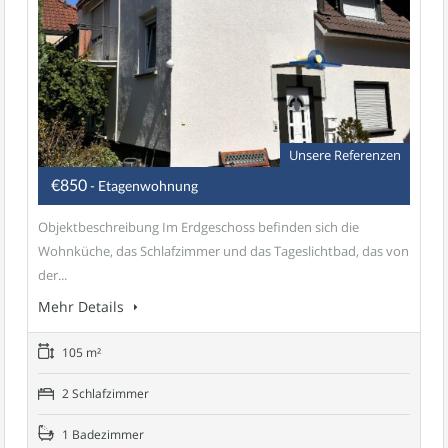
Unsere Referenzen
€850
- Etagenwohnung
Objektbeschreibung Im Erdgeschoss befinden sich die
Wohnküche, das Schlafzimmer und das Tageslichtbad, das von
der...
Mehr Details
105 m²
2 Schlafzimmer
1 Badezimmer