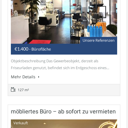
Unsere Referenzen
€1.400
- Bürofläche
Objektbeschreibung Das Gewerbeobjekt, derzeit als
Friseurladen genutzt, befindet sich im Erdgeschoss eines...
Mehr Details
127 m²
möbliertes Büro – ab sofort zu vermieten
Verkauft