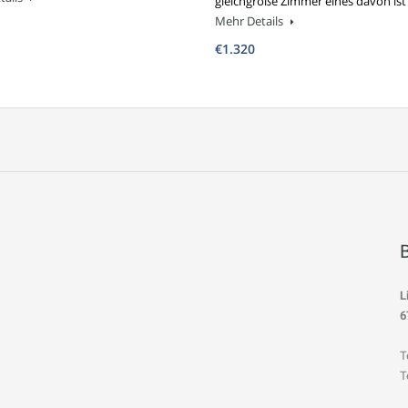
gleichgroße Zimmer eines davon ist
Mehr Details
€1.320
L
6
T
T