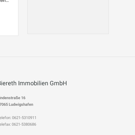
 ein…
Biereth Immobilien GmbH
indenstraße 16
7065 Ludwigshafen
elefon: 0621-5310911
elefax: 0621-5380686