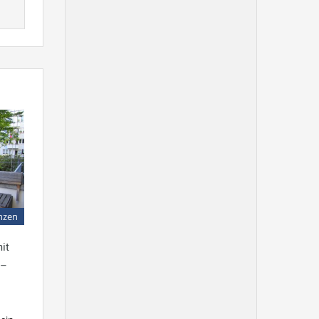
nzen
it
 –