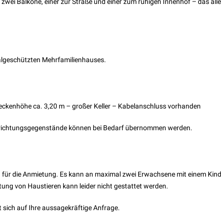
ei Balkone, einer zur Straße und einer zum ruhigen Innenhof – das all
algeschützten Mehrfamilienhauses.
eckenhöhe ca. 3,20 m – großer Keller – Kabelanschluss vorhanden
inrichtungsgegenstände können bei Bedarf übernommen werden.
ng für die Anmietung. Es kann an maximal zwei Erwachsene mit einem Kin
tung von Haustieren kann leider nicht gestattet werden.
t sich auf Ihre aussagekräftige Anfrage.