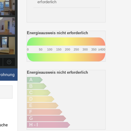
erforderlich
Energieausweis nicht erforderlich
0
50
100
150
200
250
300
350
≥400
Energieausweis nicht erforderlich
wohnung
A
B
C
D
E
F
G
H - I
usche