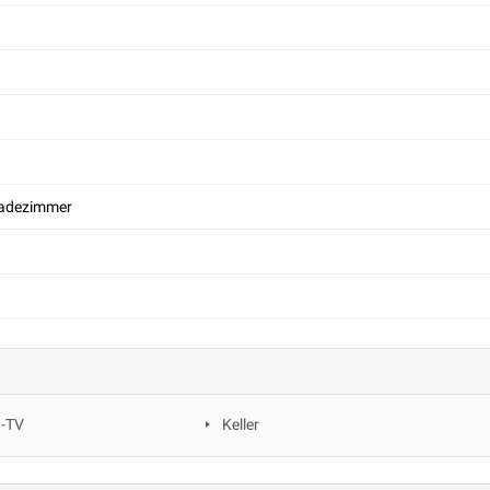
Badezimmer
t-TV
Keller