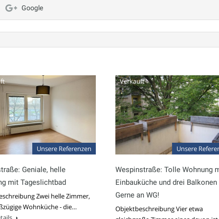
Google
ft
Verkauft
Unsere Referenzen
Unsere Refere
aße: Geniale, helle
Wespinstraße: Tolle Wohnung m
g mit Tageslichtbad
Einbauküche und drei Balkonen
Gerne an WG!
eschreibung Zwei helle Zimmer,
oßzügige Wohnküche - die…
Objektbeschreibung Vier etwa
tails