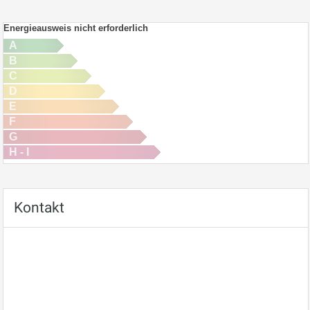
Energieausweis nicht erforderlich
A
B
C
D
E
F
G
H - I
Kontakt