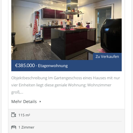
Zu Verkaufen
€385.000
- Etagenwohnung
Objektbeschreibung Im Gartengeschoss eines Hauses mit nur
vier Einheiten liegt diese geniale Wohnung: Wohnzimmer
groß,...
Mehr Details
115 m²
1 Zimmer