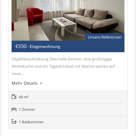
Unsere Referenzen
€550
- Etagenwohnung
Objektbeschreibung Zwei helle Zimmer, eine großzügige
Wohnküche und ein Tageslichtbad mit Wanne warten auf
neue...
Mehr Details
49 m²
1 Zimmer
1 Badezimmer