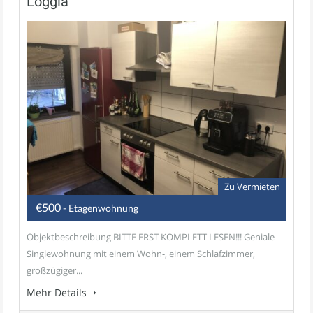
Loggia
Zu Vermieten
€500
- Etagenwohnung
Objektbeschreibung BITTE ERST KOMPLETT LESEN!!! Geniale
Singlewohnung mit einem Wohn-, einem Schlafzimmer,
großzügiger...
Mehr Details