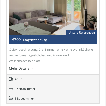
Unsere Referenzen
€700
- Etagenwohnung
Objektbeschreibung Drei Zimmer, eine kleine Wohnküche, ein
neuwertiges Tageslichtbad mit Wanne und
Waschmaschinenplatz...
Mehr Details
76 m²
2 Schlafzimmer
1 Badezimmer